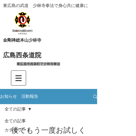
東広島の武道 少林寺拳法で身心共に健康に
金剛禅総本山少林寺
広島西条道院
東広島市西条町で少林寺拳法
お知らせ 活動報告
全ての記事
全ての記事
後でもう一度お試しく
カテゴリー 1